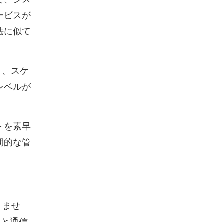
ービスが
法に似て
し、スケ
レベルが
トを素早
期的な管
りませ
ビスと通信