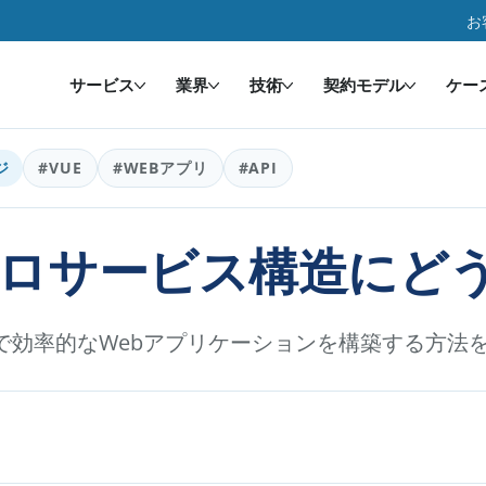
お
サービス
業界
技術
契約モデル
ケー
ジ
#VUE
#WEBアプリ
#API
イクロサービス構造に
柔軟で効率的なWebアプリケーションを構築する方法