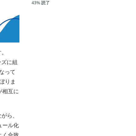
43% 読了
す。
ムーズに組
となって
にのぼりま
が相互に
ながら、
ュール化
よく合致