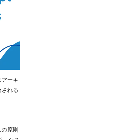
のアーキ
合される
スの原則
で、シス