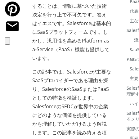
Pa
することは、情報に基づいた技術
代表
決定を行う上で不可欠です。答え
主な
はイエスです。Salesforceは基本的
Sale
にSaaSプラットフォームです。し
一流
かし、汎用性を高めるPlatform-as-
a-Service（PaaS）機能も提供して
Sa
います。
Paa
Sa
この記事では、Salesforceが主要な
主要
SaaSプロバイダーである理由を探
Sale
り、SalesforceのSaaSまたはPaaS
理解
としての特徴を検証します。
ハイ
SalesforceのSFDCが世界中の企業
Sale
にどのような価値を提供している
るメ
かを理解していただけるよう解説
実際
します。この記事を読み終える頃
事例