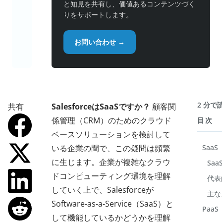
と知見を共有し、価値あるコンテンツづく
りをサポートします。
お問い合わせ →
2 分で
共有
SalesforceはSaaSですか？
顧客関
係管理（CRM）のためのクラウド
目次
ベースソリューションを検討して
いる企業の間で、この疑問は頻繁
SaaS
に生じます。企業が複雑なクラウ
Sa
ドコンピューティング環境を理解
代表
していく上で、Salesforceが
主な
Software-as-a-Service（SaaS）と
PaaS
して機能しているかどうかを理解