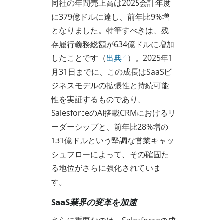
同社の年間売上高は2025会計年度
に379億ドルに達し、前年比9%増
となりました。特筆すべきは、残
存履行義務総額が634億ドルに増加
したことです（
出典
）。2025年1
月31日までに、この成長はSaaSビ
ジネスモデルの拡張性と持続可能
性を実証するものであり、
SalesforceのAI搭載CRMにおけるリ
ーダーシップと、前年比28%増の
131億ドルという堅調な営業キャッ
シュフローによって、その確固た
る地位がさらに強化されていま
す。
SaaS業界の変革を加速
さらに重要なのは、Salesforceの成