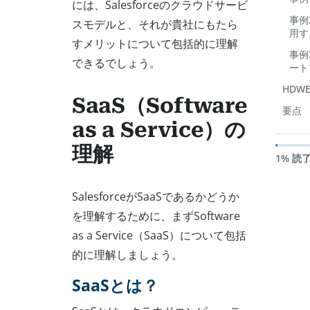
には、Salesforceのクラウドサービ
事例2
スモデルと、それが貴社にもたら
用す
すメリットについて包括的に理解
事例
できるでしょう。
ート
HDW
SaaS（Software
要点
as a Service）の
理解
1% 読
SalesforceがSaaSであるかどうか
を理解するために、まずSoftware
as a Service（SaaS）について包括
的に理解しましょう。
SaaSとは？