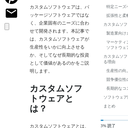
カスタムソフトウェアは、パ
特定ニーズ
ッケージソフトウェアではな
拡張性と柔
く、企業固有のニーズに合わ
カスタムソフ
せて開発されます。本記事で
製造業向け
は、カスタムソフトウェアが
マーケティ
生産性をいかに向上させる
ソフトウェ
か、そしてなぜ長期的な投資
カスタムソフ
る理由
として価値があるのかをご説
明します。
生産性の向
競争優位性
カスタムソフ
長期的なコ
トウェアと
ソフトウェア開
まとめ
は？
カスタムソフトウェアとは、
3% 読了