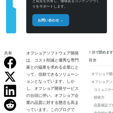
と知見を共有し、価値あるコンテンツづく
りをサポートします。
お問い合わせ →
1 分で読めま
共有
オフショアソフトウェア開発
は、コスト削減と優秀な専門
目次
家との協業を求める企業にと
って、信頼できるソリューシ
オフショア開
ョンとなっています。しか
オフショアソ
し、オフショア開発サービス
コミュニケ
の台頭に伴い、オフショア企
技術力
業の品質に対する懸念も高ま
品質保証プ
っています。このブログで
文化的な適