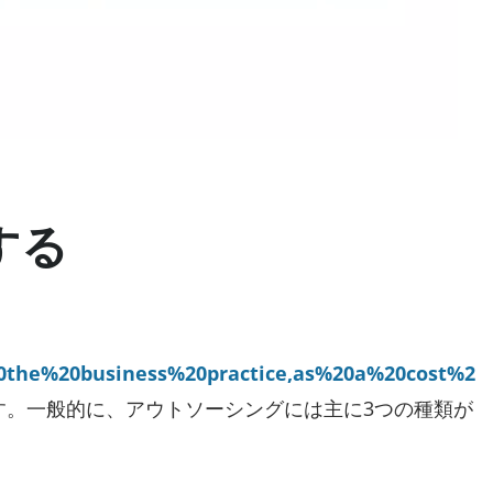
する
%20the%20business%20practice,as%20a%20cost%2
す。一般的に、アウトソーシングには主に3つの種類が