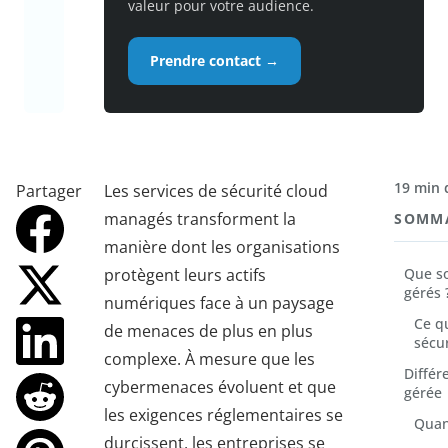
valeur pour votre audience.
Prendre contact →
19 min 
Partager
Les services de sécurité cloud
managés transforment la
SOMM
manière dont les organisations
protègent leurs actifs
Que so
gérés 
numériques face à un paysage
Ce q
de menaces de plus en plus
sécu
complexe. À mesure que les
Différ
cybermenaces évoluent et que
gérée
les exigences réglementaires se
Quan
durcissent, les entreprises se