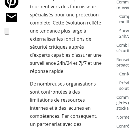
Commen
tournent vers des fournisseurs
relève
spécialisés pour une protection
Comp
mult
complète. Cette évolution reflète
une tendance plus large à
Surv
24h/2
externaliser les fonctions de
Combl
sécurité critiques auprès
sécuri
d’experts capables d’assurer une
Rense
surveillance 24h/24 et 7j/7 et une
proact
réponse rapide.
Conf
Prévi
De nombreuses organisations
solut
sont confrontées à des
Commen
limitations de ressources
gérés 
internes et à des lacunes en
stocka
compétences. Par conséquent,
Norme
un partenariat avec des
Contrô