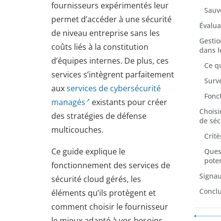
fournisseurs expérimentés leur
Sauve
permet d’accéder à une sécurité
Évalua
de niveau entreprise sans les
Gestio
coûts liés à la constitution
dans l
d’équipes internes. De plus, ces
Ce qu
services s’intègrent parfaitement
Surv
aux
services de cybersécurité
Fonc
managés
existants pour créer
Choisi
des stratégies de défense
de séc
multicouches.
Critè
Ce guide explique le
Ques
poten
fonctionnement des services de
Signau
sécurité cloud gérés, les
Concl
éléments qu’ils protègent et
comment choisir le fournisseur
le mieux adapté à vos besoins.