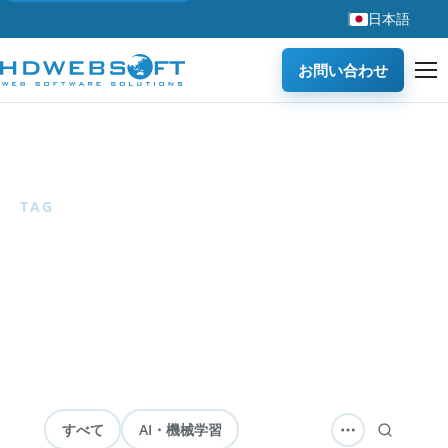
日本語
お問い合わせ
ホーム
/
ブログ
/
テスト
TAG
テスト
22 articles
— ソフトウェアテスト、QA、自動化、品質改善
に関するHDWEBSOFTブログ記事を紹介します。信頼性の高
い開発に役立つ知見をまとめています。
すべて
AI・機械学習