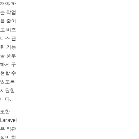
해야 하
는 작업
을 줄이
고 비즈
니스 관
련 기능
을 풍부
하게 구
현할 수
있도록
지원합
니다.
또한
Laravel
은 직관
적인 학