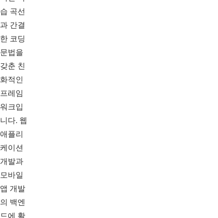
습 곡선
과 간결
한 코딩
문법을
갖춘 친
화적인
프레임
워크입
니다. 웹
애플리
케이션
개발과
모바일
앱 개발
의 백엔
드에 활