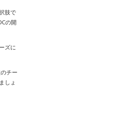
択肢で
DCの開
ーズに
数のチー
ましょ