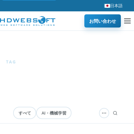
日本語
お問い合わせ
ホーム
/
ブログ
/
旅行
TAG
旅行
1 articles
— 旅行技術と観光業界のトレンド。
すべて
AI・機械学習
ソフトウェア開発
テクノロジー