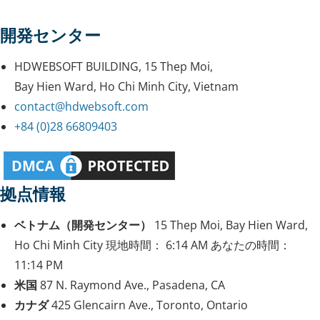
開発センター
HDWEBSOFT BUILDING, 15 Thep Moi,
Bay Hien Ward, Ho Chi Minh City, Vietnam
contact@hdwebsoft.com
+84 (0)28 66809403
拠点情報
ベトナム（開発センター）
15 Thep Moi, Bay Hien Ward,
Ho Chi Minh City
現地時間：
6:14 AM
あなたの時間：
11:14 PM
米国
87 N. Raymond Ave., Pasadena, CA
カナダ
425 Glencairn Ave., Toronto, Ontario