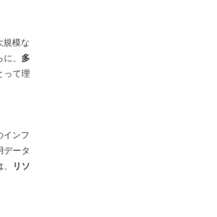
大規模な
らに、
多
とって理
のインフ
用データ
は、
リソ