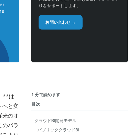
りをサポートします。
お問い合わせ →
1 分で読めます
**は
目次
トへと変
従来のオ
クラウドBI開発モデル
このパラ
パブリッククラウドBI
定をより