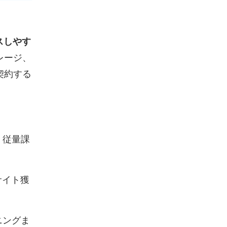
スしやす
レージ、
契約する
、従量課
サイト獲
ニングま