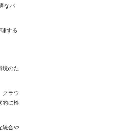
適なパ
管理する
環境のた
、クラウ
底的に検
な統合や