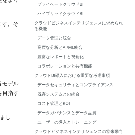
プライベートクラウドBI
ハイブリッドクラウドBI
クラウドビジネスインテリジェンスに求められ
ます。そ
る機能
データ管理と統合
高度な分析とAI/ML統合
豊富なレポートと視覚化
コラボレーションと共有機能
クラウドBI導入における重要な考慮事項
各モデル
データセキュリティとコンプライアンス
を目指す
既存システムとの統合
コスト管理とROI
データガバナンスとデータ品質
しまし
ユーザーの導入とトレーニング
クラウドビジネスインテリジェンスの将来動向