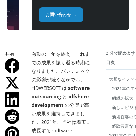
お問い合わせ →
2 分で読めます
共有
激動の一年を終え、これま
での成果を振り返る時期に
目次
なりました。パンデミック
の影響が続くなかでも、
大胆なイノベ
HDWEBSOFT は
software
2021年の
outsourcing
と
offshore
組織の拡大
development
の分野で高
新しいビジ
い成果を維持してきまし
新規顧客の
た。2021年、当社は着実に
経験豊富なI
成長する software
2022年の注目技術