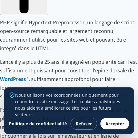
PHP signifie Hypertext Preprocessor, un langage de script
open-source remarquable et largement reconnu,
couramment utilisé pour les sites web et pouvant être
intégré dans le HTML.
Lancé il y a plus de 25 ans, il a gagné en popularité car il est
suffisamment puissant pour constituer l'épine dorsale de
WordPress
, suffisamment approfondi pour faire
fonctionner des réseaux sociaux complexes, et
Nous utilisons vos coordonnées uniquement pour
suffisamment simple pour les développeurs débutants.
répondre à votre message. Les cookies analytiques
nous aident à améliorer ce site pour les futurs
Fonctionnant sur le moteur
Zend
(l'implémentation la
visiteurs.
plus courante), ce langage de script est principalement
Politique de confidentialité
Refuser
Accepter
utilisé dans la construction de serveurs web. Il peut
fonctionner à la fois sur le navigateur et en ligne de