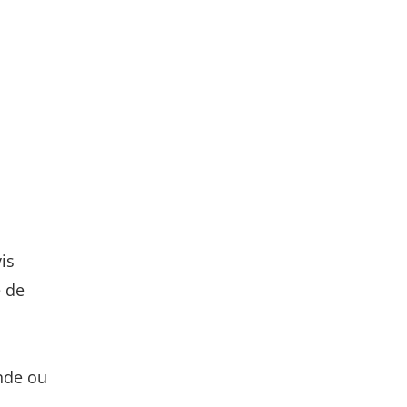
is
e de
nde ou