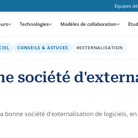
Équipes déd
eurs
Technologies
Modèles de collaboration
Étud
CIEL
CONSEILS & ASTUCES
#EXTERNALISATION
ne société d'extern
onne société d'externalisation de logiciels, en 