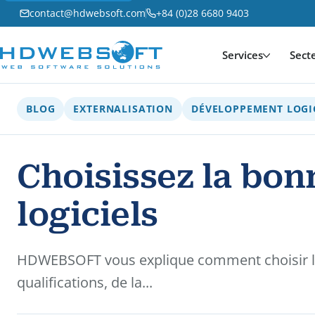
contact@hdwebsoft.com
+84 (0)28 6680 9403
Services
Sect
BLOG
EXTERNALISATION
DÉVELOPPEMENT LOGI
Choisissez la bon
logiciels
HDWEBSOFT vous explique comment choisir la b
qualifications, de la...