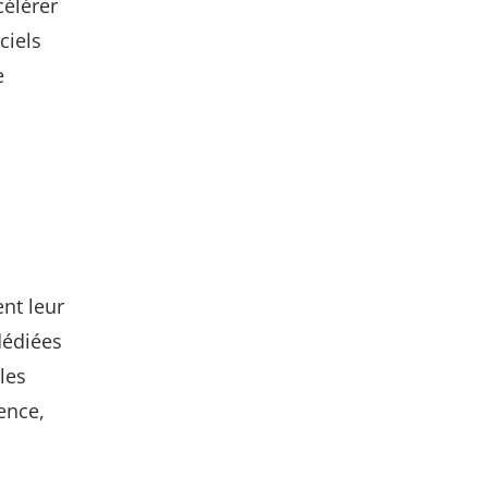
célérer
ciels
e
ent leur
dédiées
les
ence,