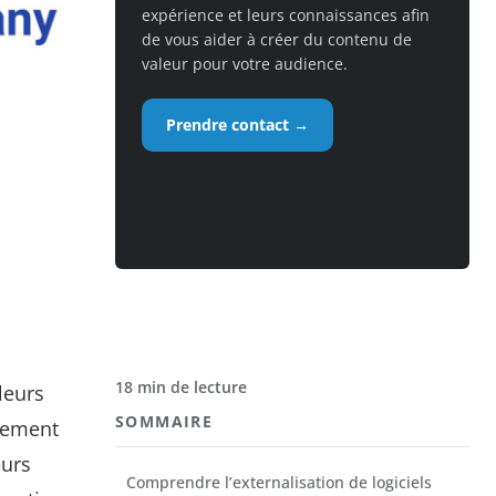
expérience et leurs connaissances afin
de vous aider à créer du contenu de
valeur pour votre audience.
Prendre contact →
18 min de lecture
leurs
SOMMAIRE
ppement
eurs
Comprendre l’externalisation de logiciels