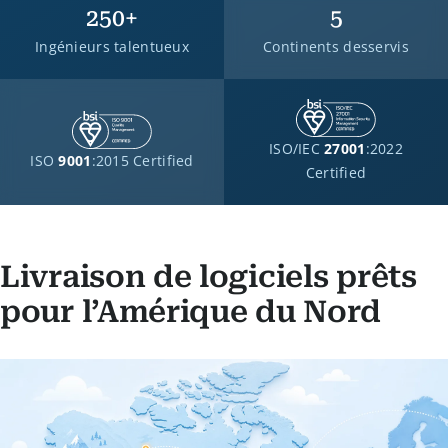
250
+
5
Ingénieurs talentueux
Continents desservis
ISO/IEC
27001
:2022
ISO
9001
:2015 Certified
Certified
Livraison de logiciels prêts
pour l’Amérique du Nord