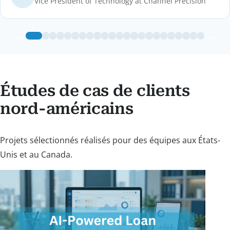
Vice President of Technology at Channel Precision
truly exceeded our expectations. The results are
not only accurate but also visually compelling, and
we're incredibly satisfied with how everything
←
→
turned out.
Études de cas de clients
nord-américains
Projets sélectionnés réalisés pour des équipes aux États-
Unis et au Canada.