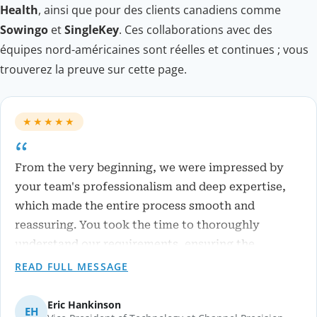
Health
, ainsi que pour des clients canadiens comme
Sowingo
et
SingleKey
. Ces collaborations avec des
équipes nord-américaines sont réelles et continues ; vous
trouverez la preuve sur cette page.
★★★★★
From the very beginning, we were impressed by
your team's professionalism and deep expertise,
which made the entire process smooth and
reassuring. You took the time to thoroughly
understand our requirements, ensuring the
solution was perfectly tailored to our needs. A
READ FULL MESSAGE
special mention to the AI team: the real-time data
analysis and image generation capabilities have
Eric Hankinson