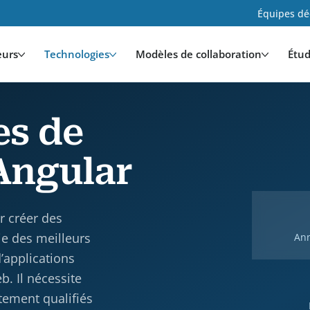
Équipes déd
eurs
Technologies
Modèles de collaboration
Étud
es de
Angular
r créer des
ie des meilleurs
Ann
’applications
. Il nécessite
ement qualifiés