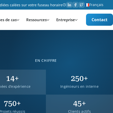
Français
iées calées sur votre fuseau horaire
Contact
es de cas
Ressources
Entreprise
EN CHIFFRE
14
+
250
+
ées d’expérience
Ingénieurs en interne
750
+
45
+
Projets réussis
Clients actifs