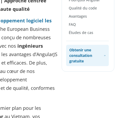
 | Approche centrée
Qualité du code
haute qualité
Avantages
loppement logiciel les
FAQ
The European Business
Études de cas
ir conçu de nombreuses
Avec nos
ingénieurs
Obtenir une
 les avantages d’AngularJS
consultation
gratuite
et efficaces. De plus,
 au cœur de nos
éveloppement
 et de qualité, conformes
emier plan pour les
ar
au Vietnam, vos