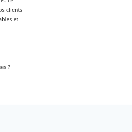
ns. Le
s clients
ables et
ées ?