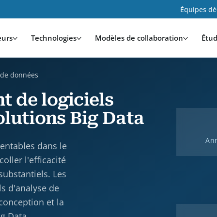
Équipes déd
eurs
Technologies
Modèles de collaboration
Étud
e de données
 de logiciels
olutions Big Data
Ann
rentables dans le
ller l'efficacité
substantiels. Les
ls d'analyse de
onception et la
ig Data.