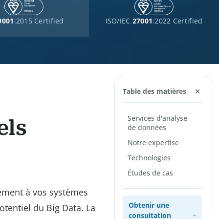
9001
:2015 Certified
ISO/IEC
27001
:2022 Certified
Table des matières
Services d'analyse
els
de données
Notre expertise
Technologies
Études de cas
lement à vos systèmes
Obtenir une
otentiel du Big Data. La
consultation