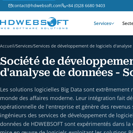
contact@hdwebsoft.com
+84 (0)28 6680 9403
Services
Sect
Accueil
/
Services
/
Services de développement de logiciels d'analys
Société de développement
d'analyse de données - S
Les solutions logicielles Big Data sont extrêmement 
monde des affaires moderne. Leur intégration fait déco
opérationnelle de l'entreprise et génère des revenus 
ingénieurs des services de développement de logicie
données de HDWEBSOFT sont expérimentés dans la c
mise en œuvre de logiciels exploitant les solutions B