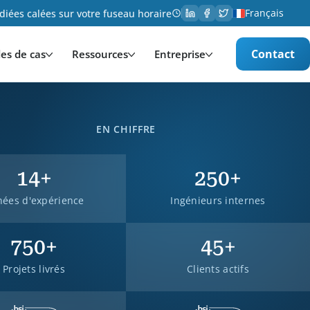
Français
iées calées sur votre fuseau horaire
Contact
es de cas
Ressources
Entreprise
EN CHIFFRE
14
+
250
+
ées d'expérience
Ingénieurs internes
750
+
45
+
Projets livrés
Clients actifs