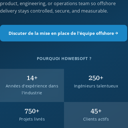
product, engineering, or operations team so offshore
delivery stays controlled, secure, and measurable.
Discuter de la mise en place de l'équipe offshore
POURQUOI HDWEBSOFT ?
14
+
250
+
Années d'expérience dans
Ingénieurs talentueux
l'industrie
750
+
45
+
Projets livrés
Clients actifs