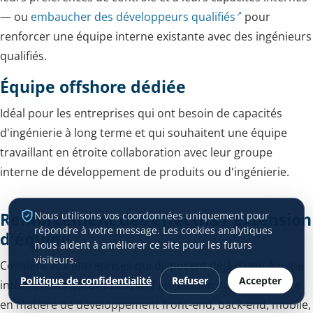
— ou
embaucher des développeurs qualifiés
pour
renforcer une équipe interne existante avec des ingénieurs
qualifiés.
Équipe offshore dédiée
Idéal pour les entreprises qui ont besoin de capacités
d'ingénierie à long terme et qui souhaitent une équipe
travaillant en étroite collaboration avec leur groupe
interne de développement de produits ou d'ingénierie.
Renforcement des effectifs / Extension
Nous utilisons vos coordonnées uniquement pour
répondre à votre message. Les cookies analytiques
d'équipe
nous aident à améliorer ce site pour les futurs
visiteurs.
Convient aux entreprises qui disposent déjà d'une équipe
Politique de confidentialité
Refuser
Accepter
interne mais qui ont besoin d'un soutien supplémentaire
en matière de développement front-end, back-end, mobile,