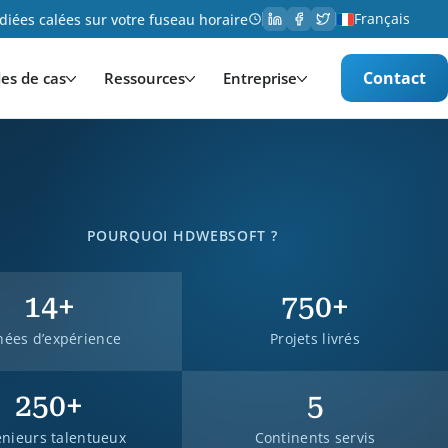
Français
iées calées sur votre fuseau horaire
Contact
es de cas
Ressources
Entreprise
POURQUOI HDWEBSOFT ?
14+
750+
ées d’expérience
Projets livrés
250+
5
énieurs talentueux
Continents servis