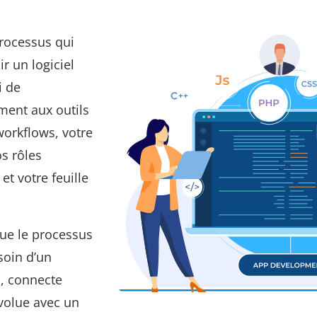
processus qui
r un logiciel
i de
ment aux outils
workflows, votre
s rôles
et votre feuille
sque le processus
soin d’un
, connecte
volue avec un