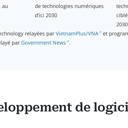
s au
de technologies numériques
tech
d’ici 2030
ciblé
2030
Technology relayées par
VietnamPlus/VNA
et progra
elayé par
Government News
.
eloppement de logici