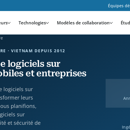
Équipes déd
eurs
Technologies
Modèles de collaboration
Étud
re
RE · VIETNAM DEPUIS 2012
 logiciels sur
iles et entreprises
logiciels sur
sformer leurs
Ann
Nous planifions,
giciels sur
té et sécurité de
Ing