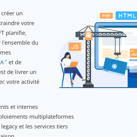
 créer un
traindre votre
 planifie,
ur l’ensemble du
tèmes
IA
et de
est de livrer un
c votre activité
nts et internes
éploiements multiplateformes
egacy et les services tiers
raison