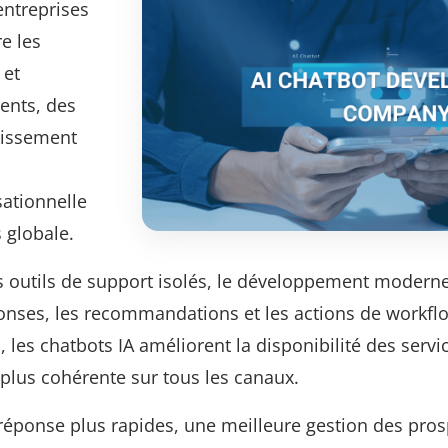
entreprises
e les
 et
ients, des
stissement
sationnelle
 globale.
 outils de support isolés, le développement moderne
ponses, les recommandations et les actions de workf
 les chatbots IA améliorent la disponibilité des servi
r plus cohérente sur tous les canaux.
 réponse plus rapides, une meilleure gestion des prosp