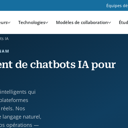
Équipes déd
eurs
Technologies
Modèles de collaboration
Étud
ts IA
TNAM
nt de chatbots IA pour
telligents qui
 plateformes
 réels. Nos
 langage naturel,
vos opérations —