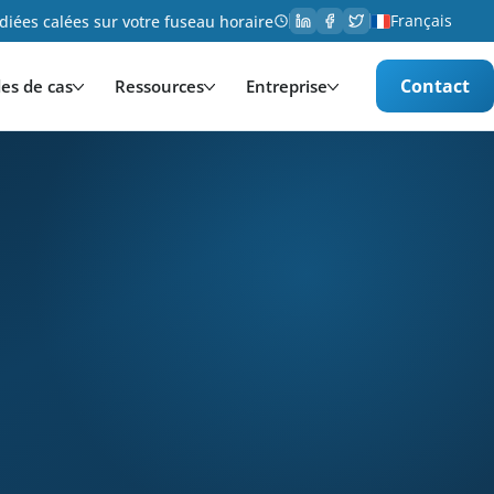
Français
iées calées sur votre fuseau horaire
Contact
es de cas
Ressources
Entreprise