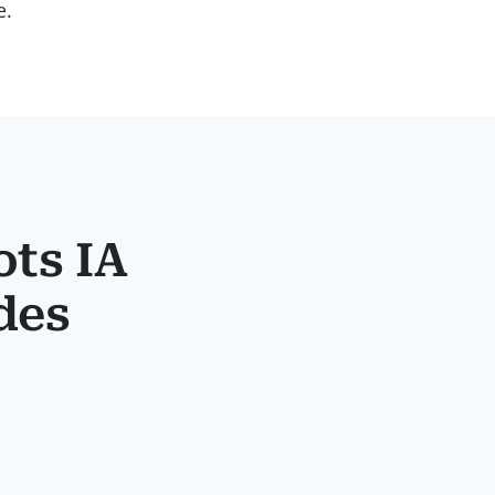
e.
ts IA
des