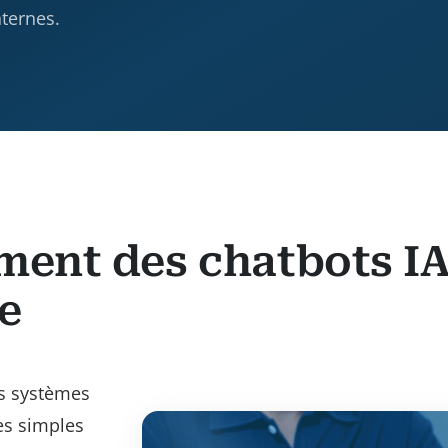
nternes.
ent des chatbots IA 
e
es systèmes
es simples