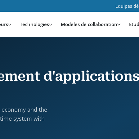
Équipes déd
eurs
Technologies
Modèles de collaboration
Étud
ement d'application
he economy and the
l-time system with