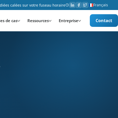
Français
iées calées sur votre fuseau horaire
Contact
es de cas
Ressources
Entreprise
s