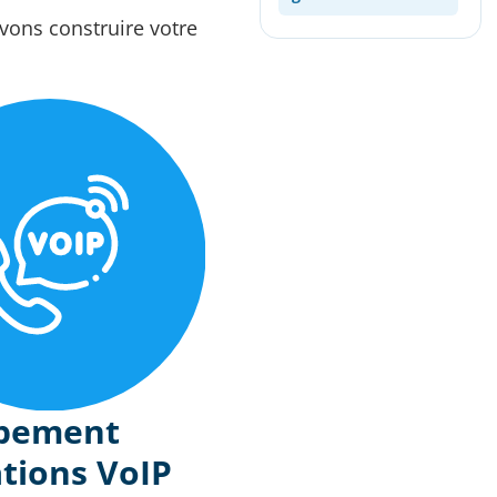
ons construire votre
pement
ations VoIP