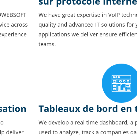
sur protocole Interne
 HDWEBSOFT
We have great expertise in VoIP techno
ice across
quality and advanced IT solutions for
 experience
applications we deliver ensure effici
teams.
isation
Tableaux de bord en 
to
We develop a real time dashboard, a p
p deliver
used to analyze, track a companies da