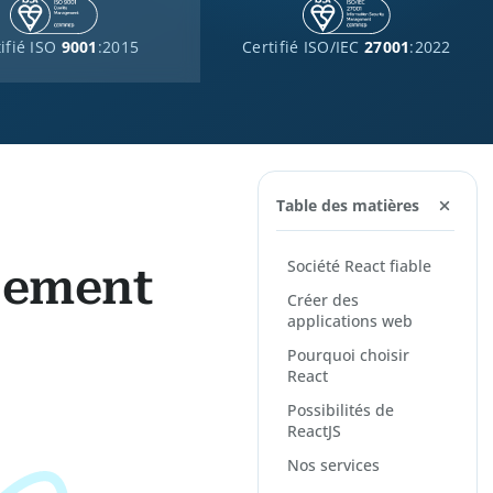
ifié ISO
9001
:2015
Certifié ISO/IEC
27001
:2022
Table des matières
Société React fiable
pement
Créer des
applications web
Pourquoi choisir
React
Possibilités de
ReactJS
Nos services