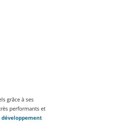
els grâce à ses
très performants et
u
développement