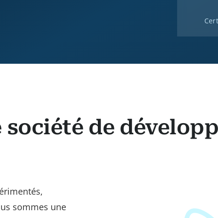
Cert
 société de dévelop
érimentés,
Nous sommes une