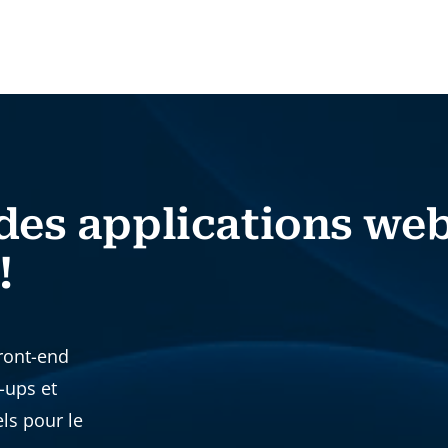
des applications web
!
front-end
t-ups et
els pour le