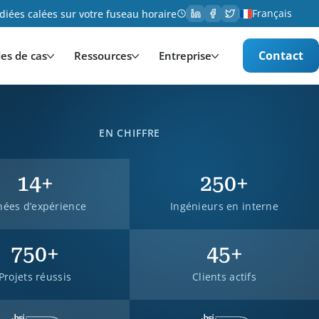
Français
iées calées sur votre fuseau horaire
Contact
es de cas
Ressources
Entreprise
EN CHIFFRE
14
+
250
+
ées d’expérience
Ingénieurs en interne
750
+
45
+
Projets réussis
Clients actifs