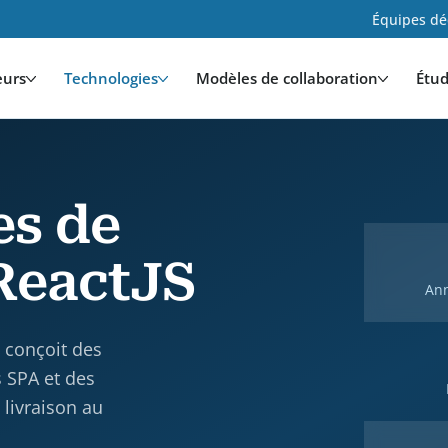
Équipes déd
eurs
Technologies
Modèles de collaboration
Étud
es de
ReactJS
Ann
 conçoit des
s SPA et des
livraison au