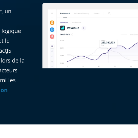
r, un
à logique
t le
actJS
lors de la
acteurs
mi les
ion