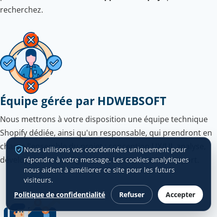
recherchez.
Équipe gérée par HDWEBSOFT
Nous mettrons à votre disposition une équipe technique
Shopify dédiée, ainsi qu'un responsable, qui prendront en
charge l'ensemble du projet : conception UX/UI, analyse,
Nous utilisons vos coordonnées uniquement pour
développement, intégration système, tests et support.
répondre à votre message. Les cookies analytiques
nous aident à améliorer ce site pour les futurs
visiteurs.
Politique de confidentialité
Refuser
Accepter