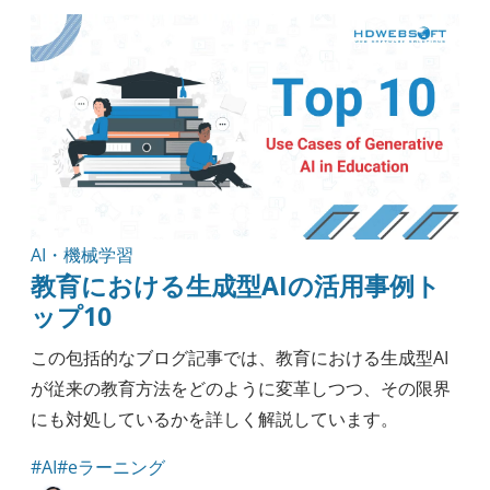
アウトソーシング
ナレッジ
実践ガイド
モバイル開発
セキュリティ
エンジニアリング
ヘルスケア
方法論
ブロックチェーン
AI・機械学習
教育における生成型AIの活用事例ト
ップ10
この包括的なブログ記事では、教育における生成型AI
が従来の教育方法をどのように変革しつつ、その限界
にも対処しているかを詳しく解説しています。
#AI
#eラーニング