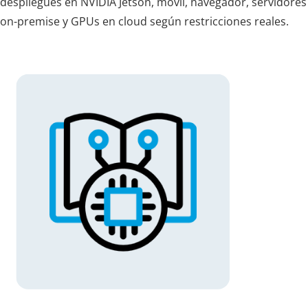
despliegues en NVIDIA Jetson, móvil, navegador, servidores
on-premise y GPUs en cloud según restricciones reales.