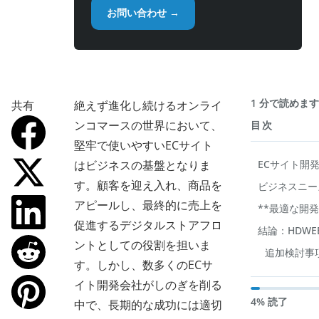
お問い合わせ →
1 分で読めま
共有
絶えず進化し続けるオンライ
ンコマースの世界において、
目次
堅牢で使いやすいECサイト
はビジネスの基盤となりま
ECサイト開
す。顧客を迎え入れ、商品を
ビジネスニー
アピールし、最終的に売上を
**最適な開
促進するデジタルストアフロ
結論：HDWE
ントとしての役割を担いま
追加検討事
す。しかし、数多くのECサ
イト開発会社がしのぎを削る
4% 読了
中で、長期的な成功には適切