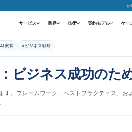
お
サービス
業界
技術
契約モデル
ケー
#AI実装
#ビジネス戦略
価：ビジネス成功のた
びます。フレームワーク、ベストプラクティス、およ
。