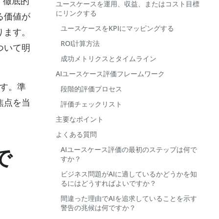
。徹底的
ユースケースを運用、収益、またはコスト目標
にリンクする
る価値が
ユースケースをKPIにマッピングする
ります。
ROI計算方法
ついて明
成功メトリクスとタイムライン
AIユースケース評価フレームワーク
ます。準
段階的評価プロセス
焦点を当
評価チェックリスト
主要なポイント
よくある質問
AIユースケース評価の最初のステップは何で
で
すか？
ビジネス問題がAIに適しているかどうかを知
るにはどうすればよいですか？
間違った理由でAIを追求していることを示す
警告の兆候は何ですか？