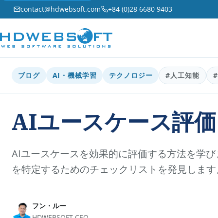
contact@hdwebsoft.com
+84 (0)28 6680 9403
ブログ
AI・機械学習
テクノロジー
#人工知能
AIユースケース評
AIユースケースを効果的に評価する方法を学
を特定するためのチェックリストを発見します
フン・ルー
HDWEBSOFT CEO