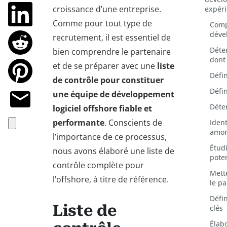
croissance d’une entreprise.
expér
Comme pour tout type de
Comp
déve
recrutement, il est essentiel de
Déte
bien comprendre le partenaire
dont
et de se préparer avec une
liste
Défin
de contrôle pour constituer
Défin
une équipe de développement
Déte
logiciel offshore fiable et
performante
. Conscients de
Iden
amo
l’importance de ce processus,
Étud
nous avons élaboré une liste de
pote
contrôle complète pour
Mett
l’offshore, à titre de référence.
le pa
Défi
Liste de
clés
Élab