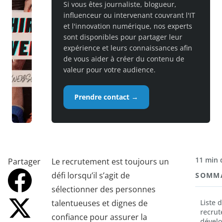
Si vous êtes journaliste, blogueur,
influenceur ou intervenant couvrant l'IT
et l'innovation numérique, nos experts
sont disponibles pour partager leur
expérience et leurs connaissances afin
de vous aider à créer du contenu de
valeur pour votre audience.
Prendre contact →
11 min 
Partager
Le recrutement est toujours un
défi lorsqu’il s’agit de
SOMM
sélectionner des personnes
talentueuses et dignes de
Liste 
recru
confiance pour assurer la
dévelo