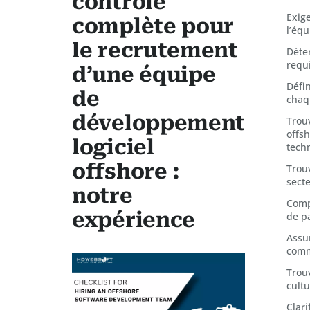
contrôle
Exig
complète pour
l’éq
le recrutement
Déte
requ
d’une équipe
Défin
de
chaq
développement
Trou
offsh
logiciel
tech
offshore :
Trou
secte
notre
Comp
expérience
de p
Assu
comm
Trou
cultu
Clari