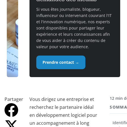
Si vous êtes journaliste, blogueur,
influenceur ou intervenant couvrant l'IT
et l'innovation numérique, nos experts
sont disponibles pour partager leur
expérience et leurs connaissances afin
de vous aider à créer du contenu de
valeur pour votre audience.
Prendre contact →
12 min d
Partager
Vous dirigez une entreprise et
recherchez le partenaire idéal
SOMMA
en développement logiciel pour
un accompagnement à long
Identif