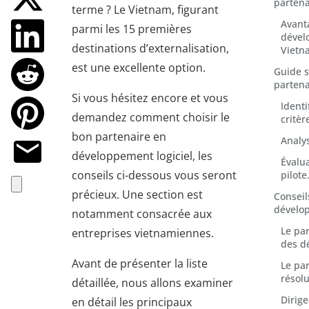
partena
terme ? Le Vietnam, figurant
Avant
parmi les 15 premières
dével
destinations d’externalisation,
Vietn
est une excellente option.
Guide s
partena
Si vous hésitez encore et vous
Identi
demandez comment choisir le
critèr
bon partenaire en
Analys
développement logiciel, les
Évalua
conseils ci-dessous vous seront
pilote
précieux. Une section est
Conseil
dévelop
notamment consacrée aux
Le par
entreprises vietnamiennes.
des d
Avant de présenter la liste
Le par
résol
détaillée, nous allons examiner
Dirig
en détail les principaux