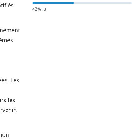
tifiés
42% lu
onnement
blèmes
ées. Les
rs les
rvenir,
mmun