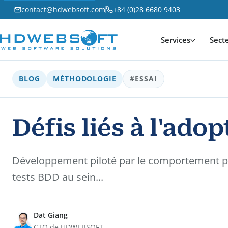
contact@hdwebsoft.com
+84 (0)28 6680 9403
Services
Sect
BLOG
MÉTHODOLOGIE
#ESSAI
Défis liés à l'ado
Développement piloté par le comportement pou
tests BDD au sein...
Dat Giang
CTO de HDWEBSOFT