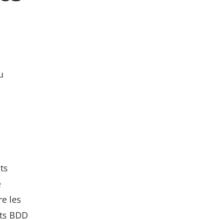
u
ts
e
e les
sts BDD