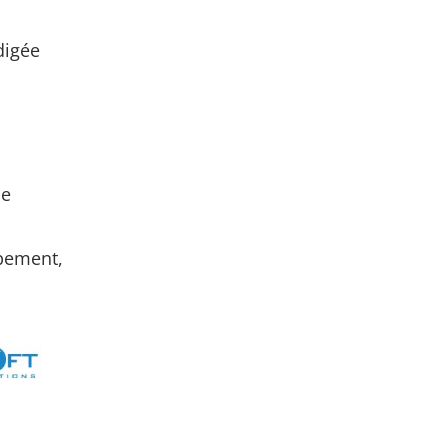
digée
a
de
ppement,