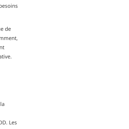
 besoins
ue de
tamment,
nt
tive.
la
BDD. Les