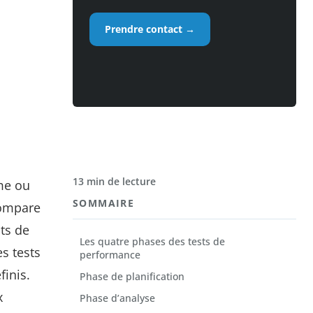
Prendre contact →
13 min de lecture
ème ou
SOMMAIRE
compare
sts de
Les quatre phases des tests de
s tests
performance
inis.
Phase de planification
x
Phase d’analyse