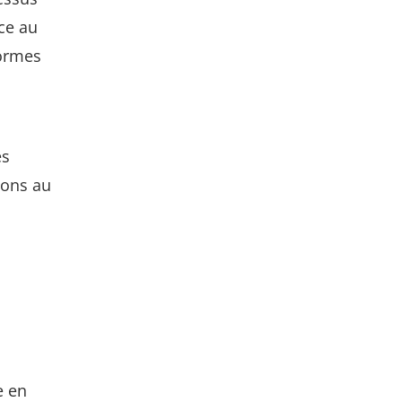
ce au
normes
es
ions au
e en