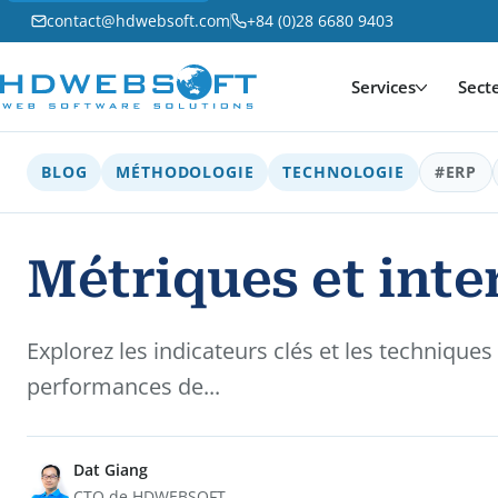
contact@hdwebsoft.com
+84 (0)28 6680 9403
Services
Sect
BLOG
MÉTHODOLOGIE
TECHNOLOGIE
#ERP
Métriques et inte
Explorez les indicateurs clés et les technique
performances de...
Dat Giang
CTO de HDWEBSOFT