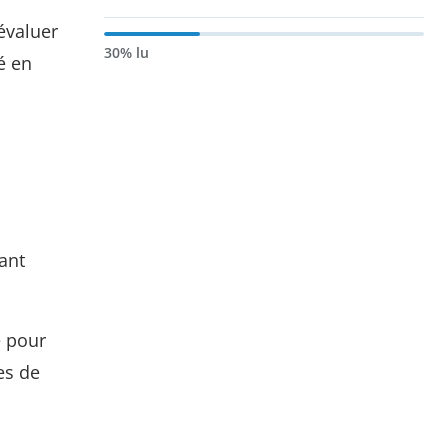
évaluer
30% lu
é en
ant
e pour
es de