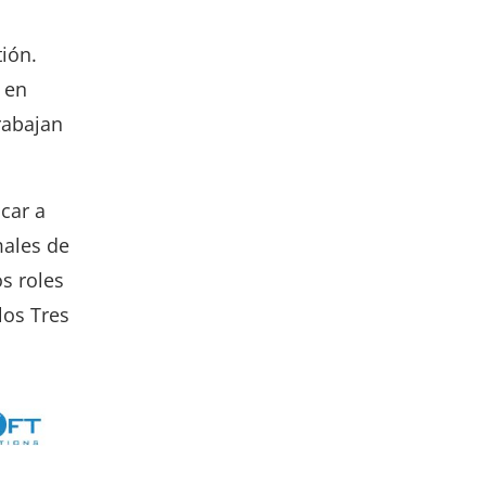
ión.
 en
rabajan
car a
males de
s roles
los Tres