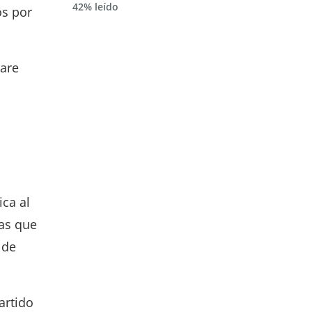
42% leído
os por
ware
ica al
ras que
 de
artido