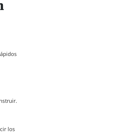
n
rápidos
struir.
ir los