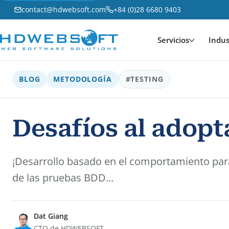
contact@hdwebsoft.com
+84 (0)28 6680 9403
Servicios
Indus
BLOG
METODOLOGÍA
#TESTING
Desafíos al adopt
¡Desarrollo basado en el comportamiento para
de las pruebas BDD...
Dat Giang
CTO de HDWEBSOFT