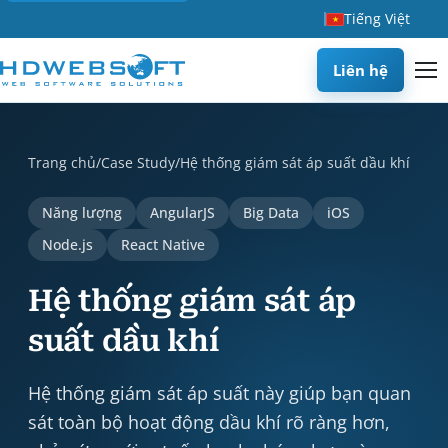
Tiếng Việt
Liên hệ
Hệ thống giám sát áp suất dầu khí is a case study by HDWEBS
Trang chủ
/
Case Study
/
Hệ thống giám sát áp suất dầu khí
Năng lượng
AngularJS
Big Data
iOS
Node.js
React Native
Hệ thống giám sát áp
suất dầu khí
Hệ thống giám sát áp suất này giúp bạn quan
sát toàn bộ hoạt động dầu khí rõ ràng hơn,