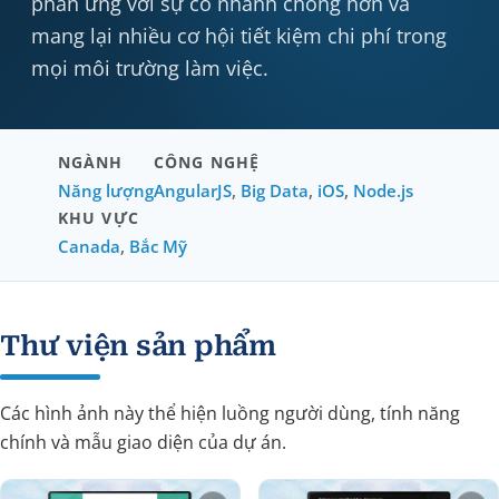
phản ứng với sự cố nhanh chóng hơn và
mang lại nhiều cơ hội tiết kiệm chi phí trong
mọi môi trường làm việc.
NGÀNH
CÔNG NGHỆ
Năng lượng
AngularJS
,
Big Data
,
iOS
,
Node.js
KHU VỰC
Canada
,
Bắc Mỹ
Thư viện sản phẩm
Các hình ảnh này thể hiện luồng người dùng, tính năng
chính và mẫu giao diện của dự án.