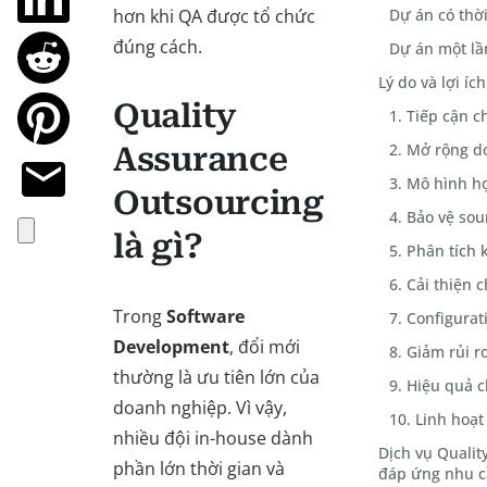
hơn khi QA được tổ chức
Dự án có thời
đúng cách.
Dự án một lầ
Lý do và lợi í
Quality
1. Tiếp cận 
2. Mở rộng d
Assurance
3. Mô hình h
Outsourcing
4. Bảo vệ sou
là gì?
5. Phân tích
6. Cải thiện 
Trong
Software
7. Configurat
Development
, đổi mới
8. Giảm rủi ro
thường là ưu tiên lớn của
9. Hiệu quả c
doanh nghiệp. Vì vậy,
10. Linh hoạt
nhiều đội in-house dành
Dịch vụ Qualit
phần lớn thời gian và
đáp ứng nhu c