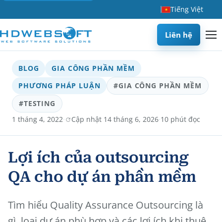
Tiếng Việt
Liên hệ
BLOG
GIA CÔNG PHẦN MỀM
PHƯƠNG PHÁP LUẬN
#GIA CÔNG PHẦN MỀM
#TESTING
·
·
1 tháng 4, 2022
Cập nhật 14 tháng 6, 2026
10 phút đọc
Lợi ích của outsourcing
QA cho dự án phần mềm
Tìm hiểu Quality Assurance Outsourcing là
gì, loại dự án phù hợp và các lợi ích khi thuê