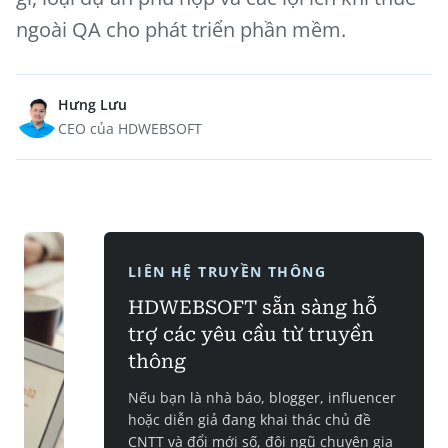
ngoài QA cho phát triển phần mềm.
Hưng Lưu
CEO của HDWEBSOFT
LIÊN HỆ TRUYỀN THÔNG
HDWEBSOFT sẵn sàng hỗ
trợ các yêu cầu từ truyền
thông
Nếu bạn là nhà báo, blogger, influencer
hoặc diễn giả đang khai thác chủ đề
CNTT và đổi mới số, đội ngũ chuyên gia