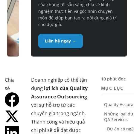
của chúng tôi sẵn sàng chia sẻ kinh
nghiệm thực tiễn và góc nhìn chuyên
môn để giúp bạn tạo ra nội dung giá trị
cho độc giả.
Liên hệ ngay →
10 phút đọc
Chia
Doanh nghiệp có thể tận
sẻ
dụng
lợi ích của Quality
MỤC LỤC
Assurance Outsourcing
với sự hỗ trợ từ các
Quality Assura
chuyên gia trong ngành.
Những loại dự
QA Services
Thành công và hiệu quả
Dự án có ngâ
chi phí sẽ dễ đạt được