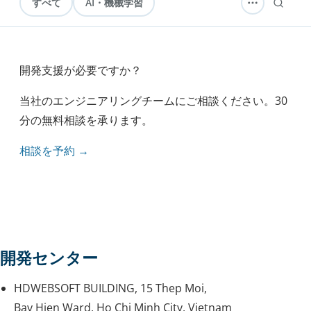
すべて
AI・機械学習
ソフトウェア開発
テクノロジー
アウトソーシング
ナレッジ
開発支援が必要ですか？
実践ガイド
モバイル開発
当社のエンジニアリングチームにご相談ください。30
セキュリティ
エンジニアリング
分の無料相談を承ります。
ヘルスケア
方法論
相談を予約 →
ブロックチェーン
開発センター
HDWEBSOFT BUILDING, 15 Thep Moi,
Bay Hien Ward, Ho Chi Minh City, Vietnam