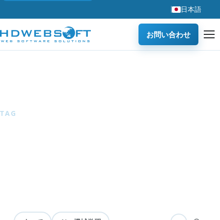
日本語
お問い合わせ
ホーム
/
ブログ
/
不動産
TAG
不動産
0 articles
— 不動産業界、プロップテック、不動産向けソフトウ
ェアに関するHDWEBSOFTブログ記事を紹介します。