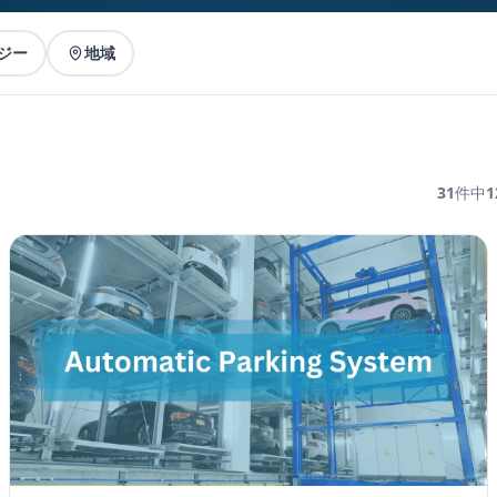
ジー
地域
31
件中
1