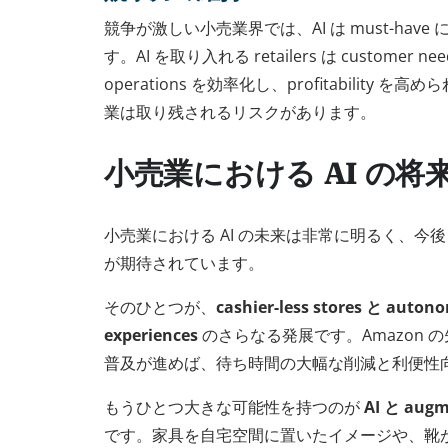
競争が激しい小売業界では、AI は must-hav
す。AI を取り入れる retailers は custome
operations を効率化し、profitability
業は取り残されるリスクがあります。
小売業における AI の将
小売業における AI の未来は非常に明るく、今
が期待されています。
そのひとつが、
cashier-less stores と auton
experiences
のさらなる発展です。Amazon 
普及が進めば、待ち時間の大幅な削減と利便性
もうひとつ大きな可能性を持つのが
AI と augm
です。家具を自宅空間に置いたイメージや、靴