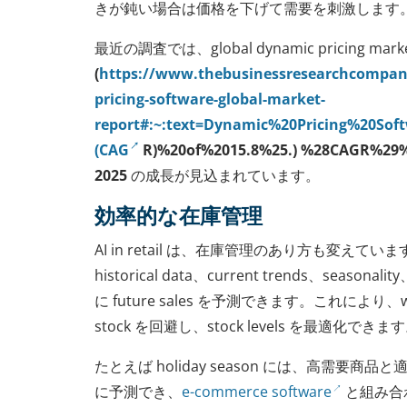
きが鈍い場合は価格を下げて需要を刺激します
最近の調査では、global dynamic pricing mark
(
https://www.thebusinessresearchcompan
pricing-software-global-market-
report#:~:text=Dynamic%20Pricing%20Sof
(CAG
R)%20of%2015.8%25.) %28CAGR%29%
2025
の成長が見込まれています。
効率的な在庫管理
AI in retail は、在庫管理のあり方も変えています。A
historical data、current trends、seasonal
に future sales を予測できます。これにより、wa
stock を回避し、stock levels を最適化できま
たとえば holiday season には、高需要商品と適切
に予測でき、
e-commerce software
と組み合