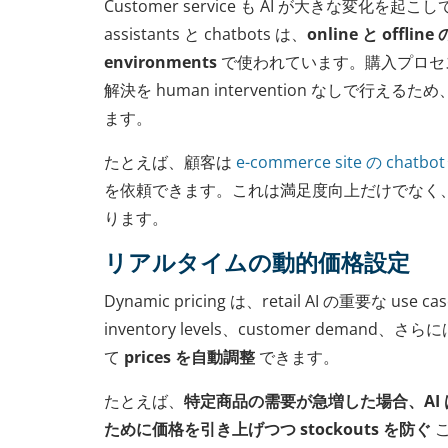
Customer service も AI が大きな変化を起こ
assistants と chatbots は、
online と offline
environments
で使われています。購入プロセ
解決を human intervention なしで行えるため、
ます。
たとえば、顧客は
e-commerce site の chatbot
を依頼できます。これは満足度向上だけでなく
ります。
リアルタイムの動的価格設定
Dynamic pricing は、retail AI の重要な us
inventory levels、customer demand、さらに
て
prices を自動調整
できます。
たとえば、
特定商品の需要が急増した場合、AI は pro
ために価格を引き上げつつ stockouts を防ぐ
こ