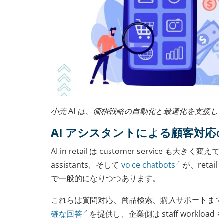
小売 AI は、価格戦略の自動化と最適化を支援
AI アシスタントによる顧客対
AI in retail は customer service も大きく変
assistants、そして
voice chatbots
が、retail 
で一般的になりつつあります。
これらは質問対応、商品検索、購入サポートま
確な回答
を提供し、企業側は staff worklo