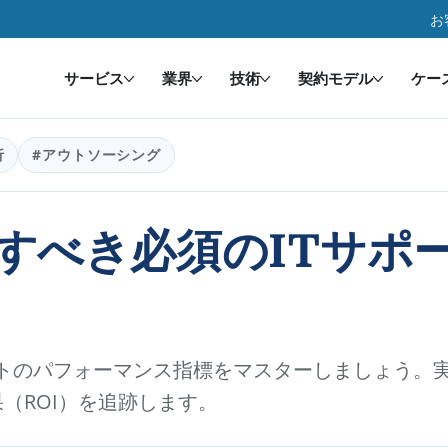
お
サービス
業界
技術
契約モデル
ケー
析
#アウトソーシング
すべき必須のITサポ
ートのパフォーマンス指標をマスターしましょう。
（ROI）を追跡します。