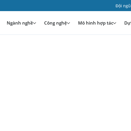
Đội ngũ
Ngành nghề
Công nghệ
Mô hình hợp tác
Dự 
iệu và tích hợp CRM.