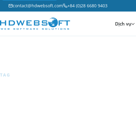
contact@hdwebsoft.com
+84 (0)28 6680 9403
Dịch vụ
Trang chủ
/
Blog
/
Salesforce
TAG
Salesforce
6 articles
— Các bài viết HDWEBSOFT về Salesforce, quản lý dữ l