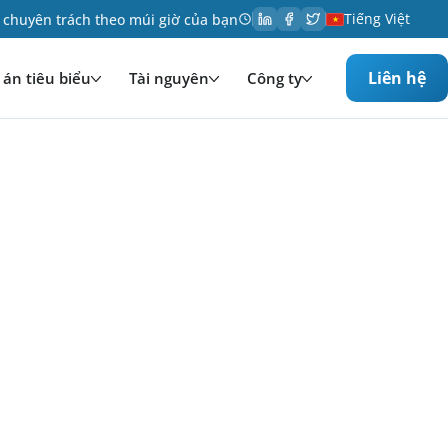
Tiếng Việt
 chuyên trách theo múi giờ của bạn
Liên hệ
án tiêu biểu
Tài nguyên
Công ty