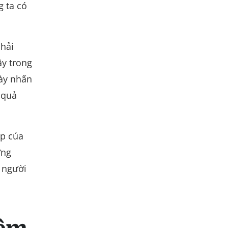
g ta có
hải
ây trong
ày nhấn
 quả
ạp của
ứng
n người