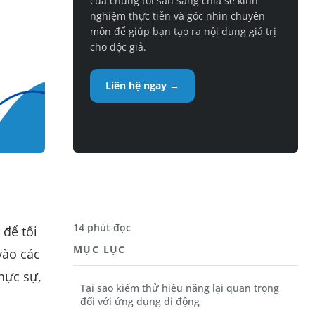
của chúng tôi sẵn sàng chia sẻ kinh
nghiệm thực tiễn và góc nhìn chuyên
môn để giúp bạn tạo ra nội dung giá trị
cho độc giả.
Liên hệ ngay →
14 phút đọc
 để tối
MỤC LỤC
vào các
hực sự,
Tại sao kiểm thử hiệu năng lại quan trọng
đối với ứng dụng di động