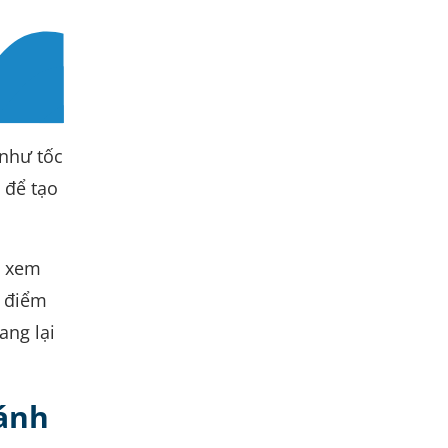
 như tốc
 để tạo
à xem
c điểm
ang lại
đánh