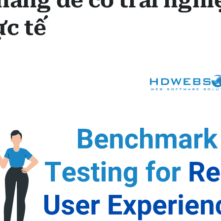
năng để có trải ngh
c tế