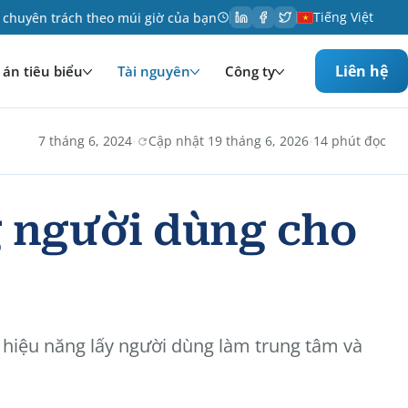
Tiếng Việt
 chuyên trách theo múi giờ của bạn
Liên hệ
án tiêu biểu
Tài nguyên
Công ty
·
·
7 tháng 6, 2024
Cập nhật 19 tháng 6, 2026
14 phút đọc
g người dùng cho
hiệu năng lấy người dùng làm trung tâm và