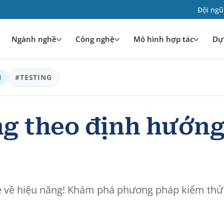
Đội ngũ
Ngành nghề
Công nghệ
Mô hình hợp tác
Dự 
N
#TESTING
ng theo định hướn
g
ề về hiệu năng! Khám phá phương pháp kiểm thử 