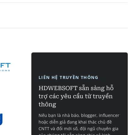
LIÊN HỆ TRUYỀN THÔNG
HDWEBSOFT sẵn sàng hỗ
trợ các yêu cầu từ truyền
thông
Nếu bạn là nhà báo, blogger, influencer
hoặc diễn giả đang khai thác chủ đề
CNTT và đổi mới số, đội ngũ chuyên gia