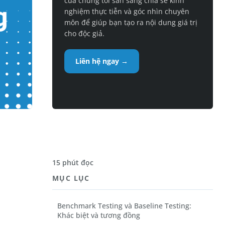
của chúng tôi sẵn sàng chia sẻ kinh
nghiệm thực tiễn và góc nhìn chuyên
môn để giúp bạn tạo ra nội dung giá trị
cho độc giả.
Liên hệ ngay →
15 phút đọc
MỤC LỤC
Benchmark Testing và Baseline Testing:
Khác biệt và tương đồng