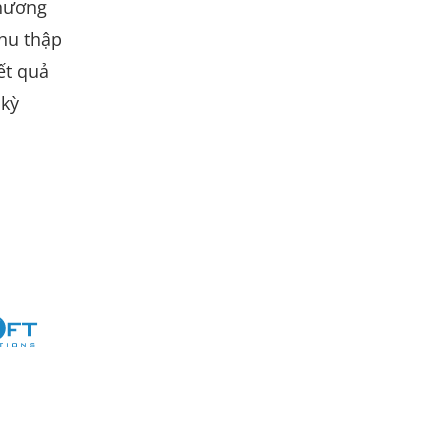
hương
hu thập
ết quả
 kỳ