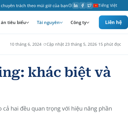
Tiếng Việt
 chuyên trách theo múi giờ của bạn
Liên hệ
án tiêu biểu
Tài nguyên
Công ty
·
·
10 tháng 6, 2024
Cập nhật 23 tháng 5, 2026
15 phút đọc
ng: khác biệt và
o cả hai đều quan trọng với hiệu năng phần