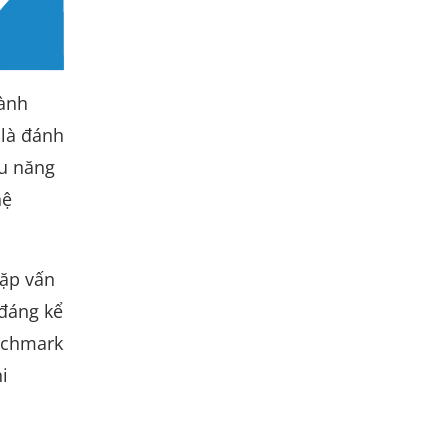
hành
 là đánh
ệu năng
hệ
gặp vấn
đáng kể
enchmark
i