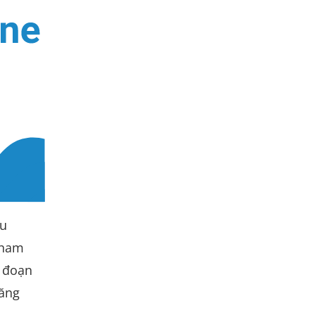
êu
tham
i đoạn
năng