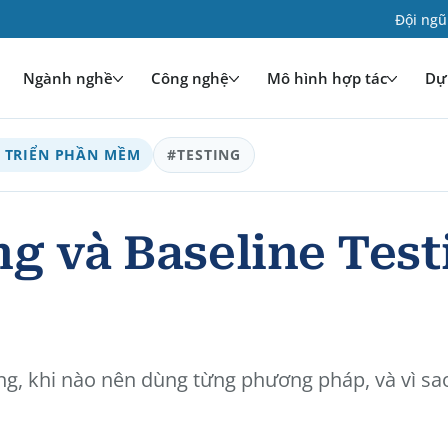
Đội ngũ
Ngành nghề
Công nghệ
Mô hình hợp tác
Dự 
 TRIỂN PHẦN MỀM
#TESTING
 và Baseline Testi
ing, khi nào nên dùng từng phương pháp, và vì sa