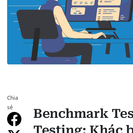
Chia
sẻ
Benchmark Test
Testing: Khác 