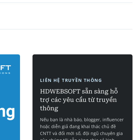
LIÊN HỆ TRUYỀN THÔNG
HDWEBSOFT sẵn sàng hỗ
trợ các yêu cầu từ truyền
thông
Nếu bạn là nhà báo, blogger, influencer
hoặc diễn giả đang khai thác chủ đề
CNTT và đổi mới số, đội ngũ chuyên gia