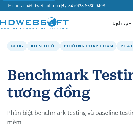
contact@hdwebsoft.com
+84 (0)28 6680 9403
Dịch vụ
BLOG
KIẾN THỨC
PHƯƠNG PHÁP LUẬN
PHÁT
Benchmark Testing
tương đồng
Phân biệt benchmark testing và baseline test
mềm.