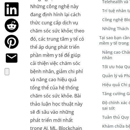
Telehealth và
Những công nghệ này
Trí tuệ nhân t
đang định hình lại cách
Công nghệ Blo
thức cung cấp dịch vụ
Những Thách 
chăm sóc sức khỏe; theo
Tại sao bạn cần
đó, các trung tâm y tế có
mềm y tế trong
thể áp dụng phát triển
Nâng cao Chă
phần mềm y tế để giúp
nhân
cải thiện việc chăm sóc
Tối ưu hóa Qu
bệnh nhân, giảm chi phí
Quản lý và Phâ
và nâng cao hiệu quả
Hiệu quả Chi 
tổng thể của hệ thống
Tăng cường Gi
chăm sóc sức khỏe. Bài
Độ chính xác 
thảo luận học thuật này
sai sót
sẽ đi sâu vào những
Tuân thủ Quy
phát triển mới nhất
Khám chữa bệ
trong AI, ML, Blockchain