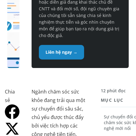
hoặc diễn giả đang khai thác chủ đề
CNTT và đổi mới số, đội ngũ chuyên gia
của chúng tôi sẵn sàng chia sẻ kinh
nghiệm thực tiễn và góc nhìn chuyên
môn để giúp bạn tạo ra nội dung giá trị
cho độc giả.
Liên hệ ngay →
12 phút đọc
Chia
Ngành chăm sóc sức
sẻ
khỏe đang trải qua một
MỤC LỤC
sự chuyển đổi sâu sắc,
chủ yếu được thúc đẩy
Sự chuyển đổi c
chăm sóc sức k
bởi việc tích hợp các
nghệ mới nổi
công nghệ tiên tiến.