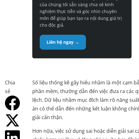
của chúng tôi sẵn sàng chia sẻ kinh
nghiệm thực tiễn và góc nhìn chuyên
môn để giúp bạn tạo ra nội dung giá trị
cho độc giả.
Liên hệ ngay →
Chia
Số liệu thống kê gây hiểu nhầm là một cạm bẫ
sẻ
phần mềm, thường dẫn đến việc đưa ra các qu
lệch. Dữ liệu nhằm mục đích làm rõ năng suấ
án có thể dẫn đến những kết luận không chín
giải cẩn thận.
Hơn nữa, việc sử dụng sai hoặc diễn giải sai c