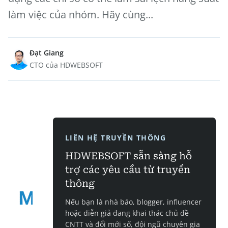
làm việc của nhóm. Hãy cùng...
Đạt Giang
CTO của HDWEBSOFT
LIÊN HỆ TRUYỀN THÔNG
HDWEBSOFT sẵn sàng hỗ
trợ các yêu cầu từ truyền
thông
Nếu bạn là nhà báo, blogger, influencer
hoặc diễn giả đang khai thác chủ đề
CNTT và đổi mới số, đội ngũ chuyên gia