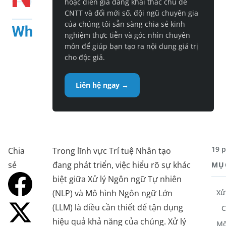
hoặc diễn giả đang khai thác chủ đề
CNTT và đổi mới số, đội ngũ chuyên gia
của chúng tôi sẵn sàng chia sẻ kinh
nghiệm thực tiễn và góc nhìn chuyên
môn để giúp bạn tạo ra nội dung giá trị
cho độc giả.
Liên hệ ngay →
19 
Chia
Trong lĩnh vực Trí tuệ Nhân tạo
sẻ
đang phát triển, việc hiểu rõ sự khác
MỤ
biệt giữa Xử lý Ngôn ngữ Tự nhiên
(NLP) và Mô hình Ngôn ngữ Lớn
Xử
(LLM) là điều cần thiết để tận dụng
C
hiệu quả khả năng của chúng. Xử lý
Mô