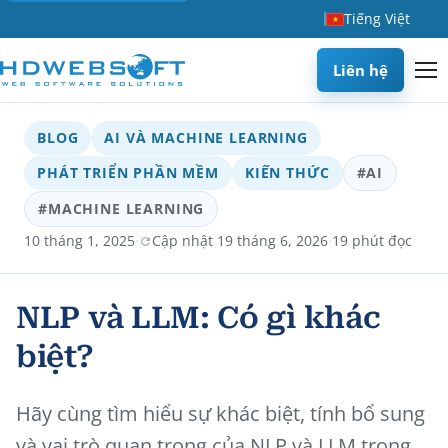
Tiếng Việt
Liên hệ
BLOG
AI VÀ MACHINE LEARNING
PHÁT TRIỂN PHẦN MỀM
KIẾN THỨC
#AI
#MACHINE LEARNING
·
·
10 tháng 1, 2025
Cập nhật 19 tháng 6, 2026
19 phút đọc
NLP và LLM: Có gì khác
biệt?
Hãy cùng tìm hiểu sự khác biệt, tính bổ sung
và vai trò quan trọng của NLP và LLM trong