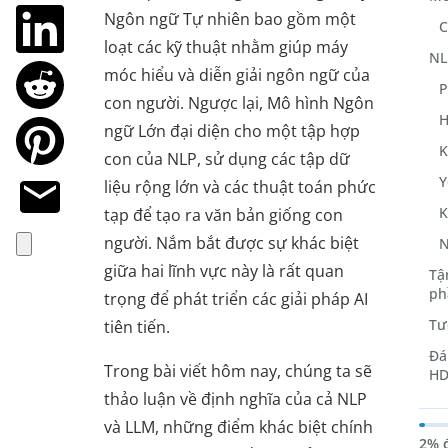
Ngôn ngữ Tự nhiên bao gồm một
C
loạt các kỹ thuật nhằm giúp máy
NL
móc hiểu và diễn giải ngôn ngữ của
P
con người. Ngược lại, Mô hình Ngôn
H
ngữ Lớn đại diện cho một tập hợp
K
con của NLP, sử dụng các tập dữ
Y
liệu rộng lớn và các thuật toán phức
K
tạp để tạo ra văn bản giống con
người. Nắm bắt được sự khác biệt
N
giữa hai lĩnh vực này là rất quan
Tậ
ph
trọng để phát triển các giải pháp AI
Tư
tiên tiến.
Đá
Trong bài viết hôm nay, chúng ta sẽ
HD
thảo luận về định nghĩa của cả NLP
và LLM, những điểm khác biệt chính
2% 