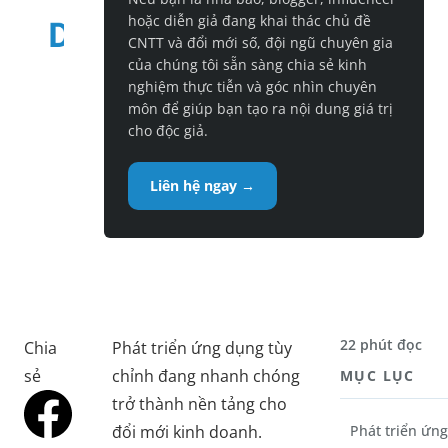
hoặc diễn giả đang khai thác chủ đề
CNTT và đổi mới số, đội ngũ chuyên gia
của chúng tôi sẵn sàng chia sẻ kinh
nghiệm thực tiễn và góc nhìn chuyên
môn để giúp bạn tạo ra nội dung giá trị
cho độc giả.
Liên hệ ngay →
22 phút đọc
Chia
Phát triển ứng dụng tùy
sẻ
chỉnh đang nhanh chóng
MỤC LỤC
trở thành nền tảng cho
đổi mới kinh doanh.
Phát triển ứng