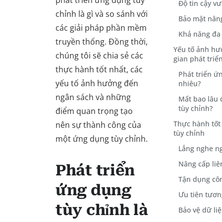
phát triển ứng dụng tùy
Độ tin cậy vư
chỉnh là gì và so sánh với
Bảo mật nân
các giải pháp phần mềm
Khả năng đa
truyền thống. Đồng thời,
Yếu tố ảnh hư
chúng tôi sẽ chia sẻ các
gian phát tri
thực hành tốt nhất, các
Phát triển ứ
yếu tố ảnh hưởng đến
nhiêu?
ngân sách và những
Mất bao lâu
tùy chỉnh?
điểm quan trọng tạo
Thực hành tốt
nên sự thành công của
tùy chỉnh
một ứng dụng tùy chỉnh.
Lắng nghe n
Nâng cấp liê
Phát triển
Tận dụng cô
ứng dụng
Ưu tiên tươn
tùy chỉnh là
Bảo vệ dữ li