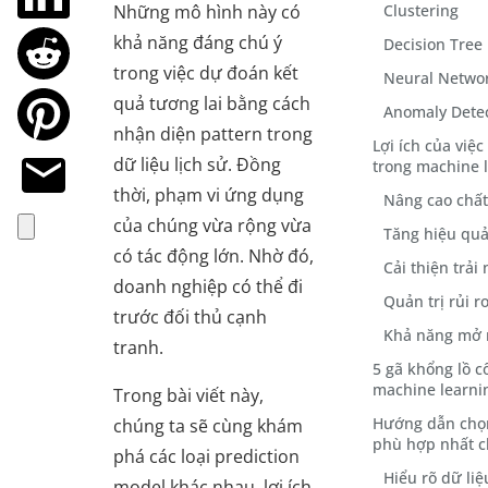
Những mô hình này có
Clustering
khả năng đáng chú ý
Decision Tree
trong việc dự đoán kết
Neural Netwo
quả tương lai bằng cách
Anomaly Dete
nhận diện pattern trong
Lợi ích của việ
dữ liệu lịch sử. Đồng
trong machine 
thời, phạm vi ứng dụng
Nâng cao chất
của chúng vừa rộng vừa
Tăng hiệu qu
có tác động lớn. Nhờ đó,
Cải thiện trả
doanh nghiệp có thể đi
Quản trị rủi r
trước đối thủ cạnh
Khả năng mở r
tranh.
5 gã khổng lồ c
machine learni
Trong bài viết này,
Hướng dẫn chọn
chúng ta sẽ cùng khám
phù hợp nhất 
phá các loại prediction
Hiểu rõ dữ li
model khác nhau, lợi ích