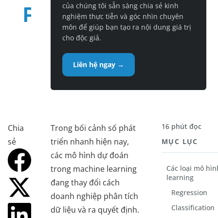
của chúng tôi sẵn sàng chia sẻ kinh
nghiệm thực tiễn và góc nhìn chuyên
môn để giúp bạn tạo ra nội dung giá trị
cho độc giả.
Liên hệ ngay →
16 phút đọc
Chia
Trong bối cảnh số phát
sẻ
triển nhanh hiện nay,
MỤC LỤC
các mô hình dự đoán
trong machine learning
Các loại mô hì
learning
đang thay đổi cách
Regression
doanh nghiệp phân tích
Classification
dữ liệu và ra quyết định.