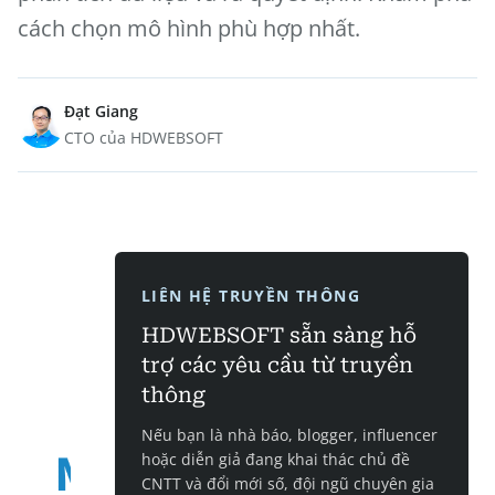
cách chọn mô hình phù hợp nhất.
Đạt Giang
CTO của HDWEBSOFT
LIÊN HỆ TRUYỀN THÔNG
HDWEBSOFT sẵn sàng hỗ
trợ các yêu cầu từ truyền
thông
Nếu bạn là nhà báo, blogger, influencer
hoặc diễn giả đang khai thác chủ đề
CNTT và đổi mới số, đội ngũ chuyên gia