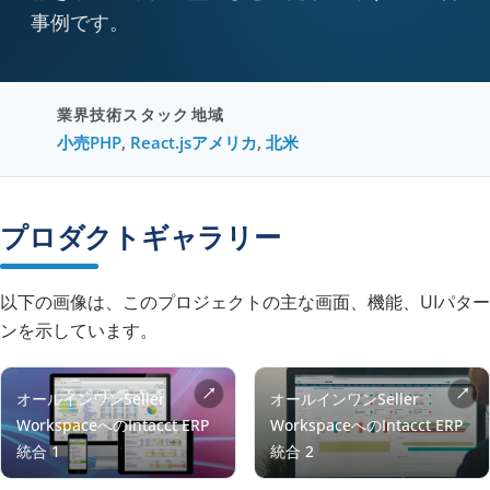
事例です。
業界
技術スタック
地域
小売
PHP
,
React.js
アメリカ
,
北米
プロダクトギャラリー
以下の画像は、このプロジェクトの主な画面、機能、UIパター
ンを示しています。