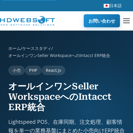
日本語
お問い合わせ
オールインワンSeller WorkspaceへのIntacct ERP統合 is a ca
ホーム
/
ケーススタディ
/
オールインワンSeller WorkspaceへのIntacct ERP統合
小売
PHP
React.js
オールインワンSeller
WorkspaceへのIntacct
ERP統合
Lightspeed POS、在庫同期、注文処理、顧客情
報を単一の業務基盤にまとめた小売向けERP統合