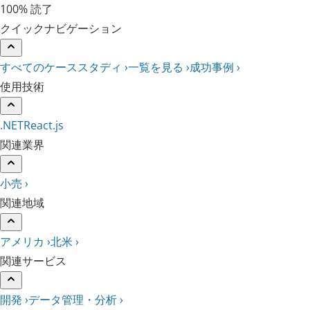
100% 読了
クイックナビゲーション
すべてのケーススタディ ›
一覧を見る ›
成功事例 ›
使用技術
.NET
React.js
関連業界
小売 ›
関連地域
アメリカ ›
北米 ›
関連サービス
開発 ›
データ管理・分析 ›