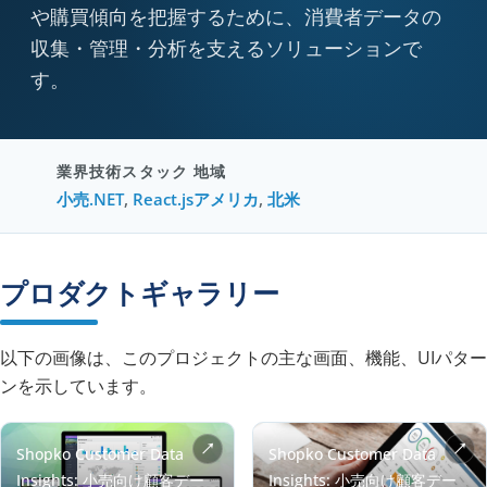
や購買傾向を把握するために、消費者データの
収集・管理・分析を支えるソリューションで
す。
業界
技術スタック
地域
小売
.NET
,
React.js
アメリカ
,
北米
プロダクトギャラリー
以下の画像は、このプロジェクトの主な画面、機能、UIパター
ンを示しています。