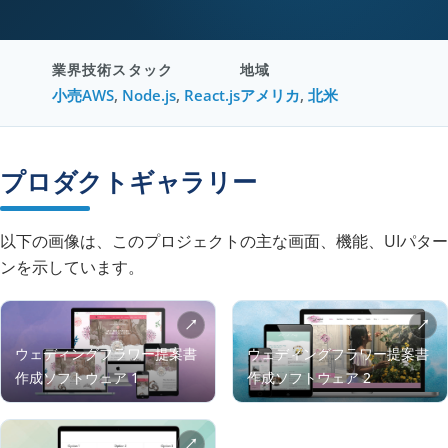
業界
技術スタック
地域
小売
AWS
,
Node.js
,
React.js
アメリカ
,
北米
プロダクトギャラリー
以下の画像は、このプロジェクトの主な画面、機能、UIパター
ンを示しています。